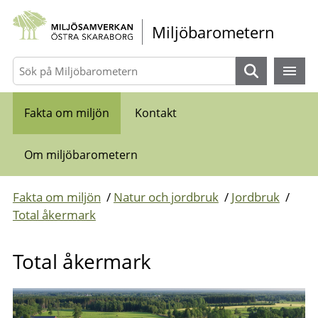
Gå direkt till sidans innehåll
Miljöbarometern
Sök
Fakta om miljön
Kontakt
Om miljöbarometern
Fakta om miljön
/
Natur och jordbruk
/
Jordbruk
/
Total åkermark
Total åkermark