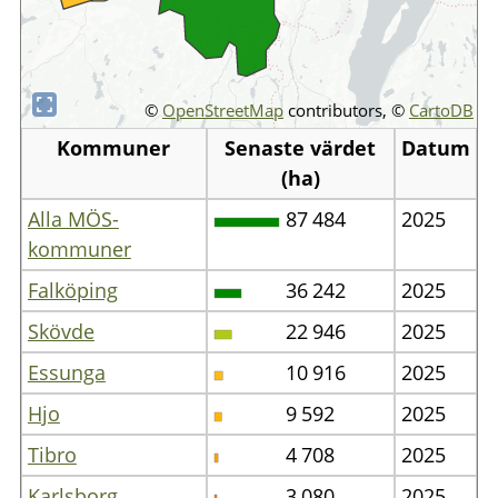
©
OpenStreetMap
contributors, ©
CartoDB
Kommuner
Senaste värdet
Datum
(ha)
Alla MÖS-
87
484
2025
kommuner
Falköping
36
242
2025
Skövde
22
946
2025
Essunga
10
916
2025
Hjo
9
592
2025
Tibro
4
708
2025
Karlsborg
3
080
2025