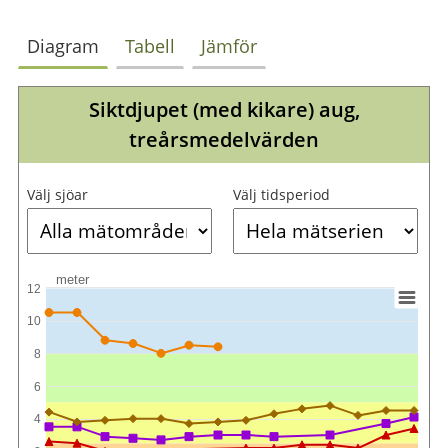
Diagram
Tabell
Jämför
Siktdjupet (med kikare) aug,
treårsmedelvärden
Välj sjöar
Välj tidsperiod
meter
12
10
8
6
4