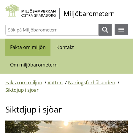
Gå direkt till sidans innehåll
Miljöbarometern
Sök
Fakta om miljön
Kontakt
Om miljöbarometern
Fakta om miljön
/
Vatten
/
Näringsförhållanden
/
Siktdjup i sjöar
Siktdjup i sjöar