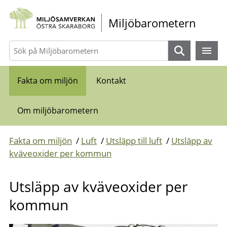
Gå direkt till sidans innehåll
Miljöbarometern
Sök
Fakta om miljön
Kontakt
Om miljöbarometern
Fakta om miljön
/
Luft
/
Utsläpp till luft
/
Utsläpp av
kväveoxider per kommun
Utsläpp av kväveoxider per
kommun