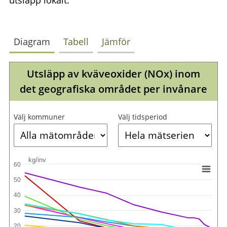
utsläpp lokalt.
Diagram
Tabell
Jämför
Utsläpp av kväveoxider (NOx) inom
det geografiska området per invånare
Välj kommuner
Välj tidsperiod
kg/inv
60
50
40
30
20