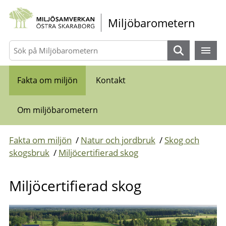
Gå direkt till sidans innehåll
Miljöbarometern
Sök
Fakta om miljön
Kontakt
Om miljöbarometern
Fakta om miljön
/
Natur och jordbruk
/
Skog och
skogsbruk
/
Miljöcertifierad skog
Miljöcertifierad skog