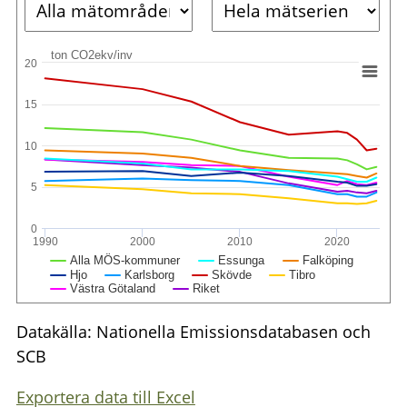
ton CO2ekv/inv
20
15
10
5
0
1990
2000
2010
2020
Alla MÖS-kommuner
Essunga
Falköping
Hjo
Karlsborg
Skövde
Tibro
Västra Götaland
Riket
Datakälla: Nationella Emissionsdatabasen och
SCB
Exportera data till Excel