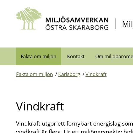
Gå direkt till sidans innehåll
Mi
Fakta om miljön
Kontakt
Om miljöbarome
Fakta om miljön
/
Karlsborg
/
Vindkraft
Vindkraft
Vindkraft utgör ett förnybart energislag som
vindkraft är flera. Ur ett miljöperspektiv bi