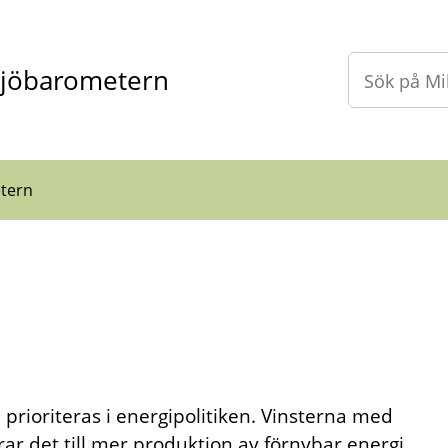
ljöbarometern
tern
 prioriteras i energipolitiken. Vinsterna med
drar det till mer produktion av förnybar energi