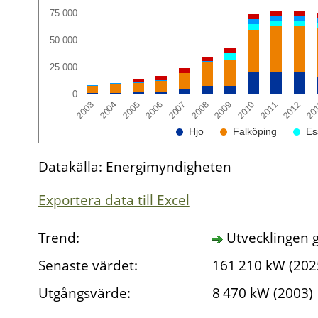
75 000
50 000
25 000
0
2003
2007
2011
2004
2008
2012
2005
2009
20
2006
2010
Hjo
Falköping
Es
Datakälla: Energimyndigheten
Exportera data till Excel
Trend:
Utvecklingen g
Senaste värdet:
161
210
kW (202
Utgångsvärde:
8
470
kW (2003)