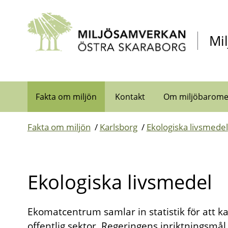
Gå direkt till sidans innehåll
Mi
Fakta om miljön
Kontakt
Om miljöbarome
Fakta om miljön
/
Karlsborg
/
Ekologiska livsmedel
Ekologiska livsmedel
Ekomatcentrum samlar in statistik för att ka
offentlig sektor. Regeringens inriktningsmål 