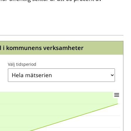
el i kommunens verksamheter
Välj tidsperiod