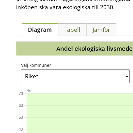
inköpen ska vara ekologiska till 2030.
Diagram
Tabell
Jämför
Andel ekologiska livsmed
Välj kommuner
%
70
60
50
40