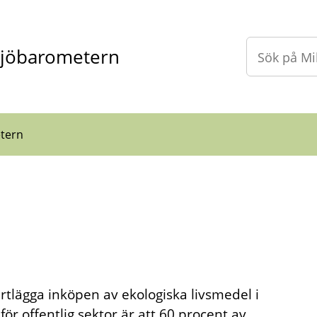
ljöbarometern
tern
rtlägga inköpen av ekologiska livsmedel i
för offentlig sektor är att 60 procent av