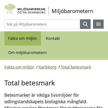
Gå direkt till sidans innehåll
Miljöbarometern
Sök
Fakta om miljön
Kontakt
Om miljöbarometern
Fakta om miljön
/
Karlsborg
/
Total betesmark
Total betesmark
Betesmarker är viktiga livsmiljöer för
odlingslandskapets biologiska mångfald.