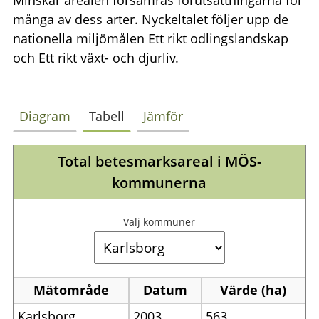
Minskar arealen försämras förutsättningarna för
många av dess arter. Nyckeltalet följer upp de
nationella miljömålen Ett rikt odlingslandskap
och Ett rikt växt- och djurliv.
Diagram
Tabell
Jämför
Total betesmarksareal i MÖS-
kommunerna
Välj kommuner
Mätområde
Datum
Värde (ha)
Karlsborg
2003
563