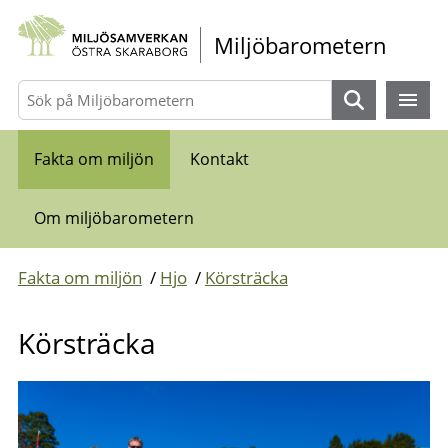
Gå direkt till sidans innehåll
Miljöbarometern
Sök
Fakta om miljön
Kontakt
Om miljöbarometern
Fakta om miljön
/
Hjo
/
Körsträcka
Körsträcka