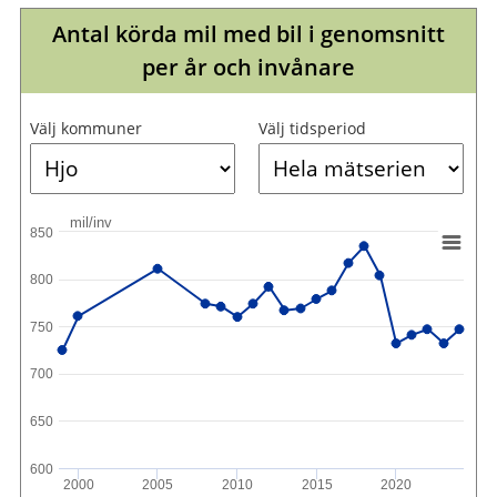
Antal körda mil med bil i genomsnitt
per år och invånare
Välj kommuner
Välj tidsperiod
mil/inv
850
800
750
700
650
600
2000
2005
2010
2015
2020